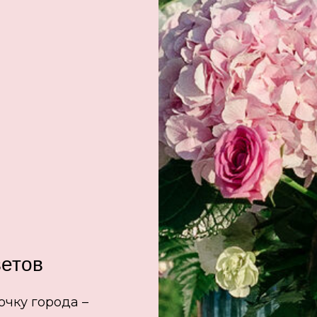
ветов
очку города –