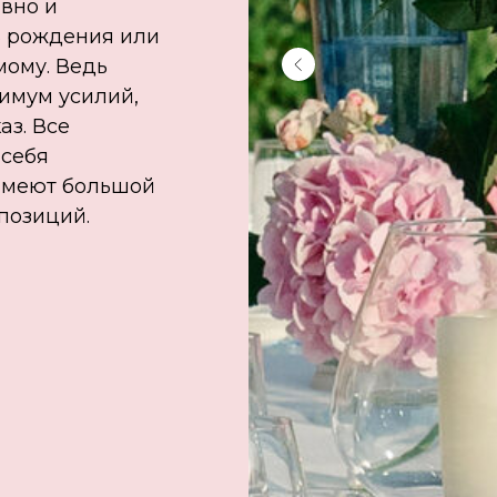
вно и
ь рождения или
мому. Ведь
имум усилий,
аз. Все
 себя
имеют большой
позиций.