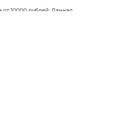
 от 10000 рублей: Данная
тавке в черте города с 9
чением праздничных дней.
ь доставки за пределы
ред оформлением заказа.