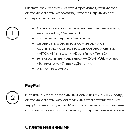
Оплата банковской картой производится через
систему оплаты Robokassa, которая принимает
следующие платежи:
банковские карты платёжных систем «Мир»,
Visa, Maestro, Mastercard
системы интернет-банкинга
сервисы мобильной коммерции от
крупнейших операторов сотовой связи:
«МТС», «Мегафон», «Билайн», «Теле2»
электронные кошельки — Qiwi, WebMoney,
«Элекснет», «Яндекс.Деньги»;
и многие другие.
PayPal
В связи с ново-введенными санкциями в 2022 году,
система оплаты PayPal принимает платежи только
зарубежных акаунтов. Мы рекомендуем этот вариант
если вы оплачиваете покупку за пределами России.
Оплата наличными